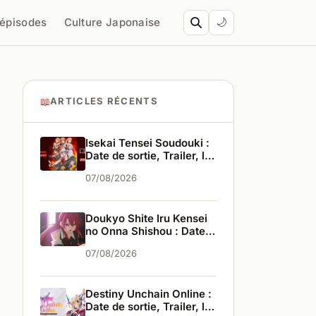
’épisodes
Culture Japonaise
🌙
📖
ARTICLES RÉCENTS
Isekai Tensei Soudouki :
Date de sortie, Trailer, les
infos
07/08/2026
Doukyo Shite Iru Kensei
no Onna Shishou : Date
de sortie, Trailer, les
07/08/2026
infos
Destiny Unchain Online :
Date de sortie, Trailer, les