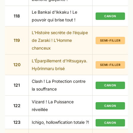
Le Bankai d’Ikkaku ! Le
118
CANON
pouvoir qui brise tout !
L’Histoire secrète de l’équipe
119
de Zaraki ! L’Homme
SEMI-FILLER
chanceux
L’Éparpillement d’Hitsugaya.
120
SEMI-FILLER
Hyôrinmaru brisé
Clash ! La Protection contre
121
CANON
la souffrance
Vizard ! La Puissance
122
CANON
réveillée
123
Ichigo, hollowfication totale ?!
CANON