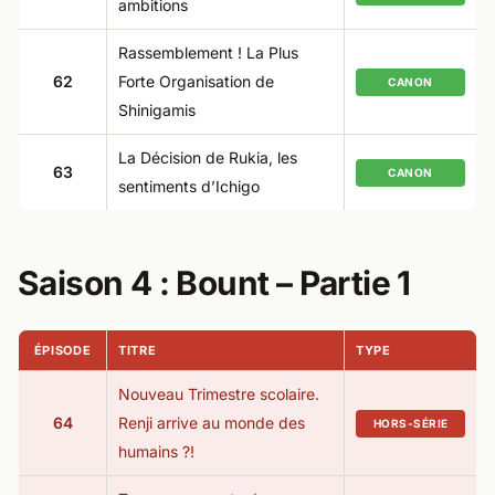
ambitions
Rassemblement ! La Plus
62
Forte Organisation de
CANON
Shinigamis
La Décision de Rukia, les
63
CANON
sentiments d’Ichigo
Saison 4 : Bount – Partie 1​
ÉPISODE
TITRE
TYPE
Nouveau Trimestre scolaire.
64
Renji arrive au monde des
HORS-SÉRIE
humains ?!