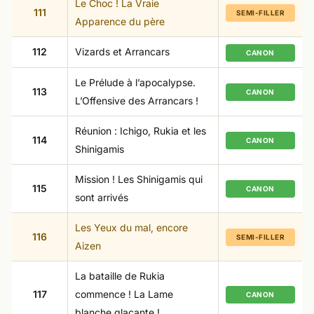
Le Choc ! La Vraie
111
SEMI-FILLER
Apparence du père
112
Vizards et Arrancars
CANON
Le Prélude à l’apocalypse.
113
CANON
L’Offensive des Arrancars !
Réunion : Ichigo, Rukia et les
114
CANON
Shinigamis
Mission ! Les Shinigamis qui
115
CANON
sont arrivés
Les Yeux du mal, encore
116
SEMI-FILLER
Aizen
La bataille de Rukia
117
commence ! La Lame
CANON
blanche glaçante !