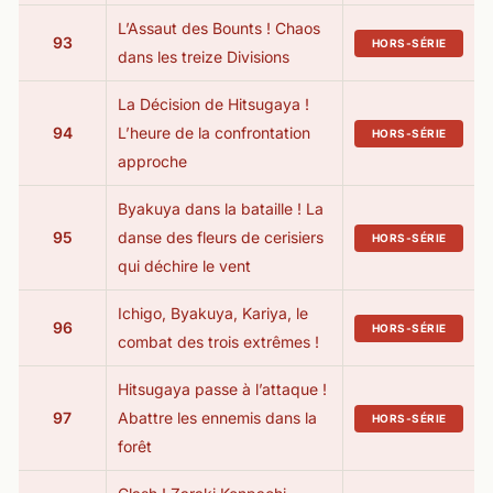
L’Assaut des Bounts ! Chaos
93
HORS-SÉRIE
dans les treize Divisions
La Décision de Hitsugaya !
94
L’heure de la confrontation
HORS-SÉRIE
approche
Byakuya dans la bataille ! La
95
danse des fleurs de cerisiers
HORS-SÉRIE
qui déchire le vent
Ichigo, Byakuya, Kariya, le
96
HORS-SÉRIE
combat des trois extrêmes !
Hitsugaya passe à l’attaque !
97
Abattre les ennemis dans la
HORS-SÉRIE
forêt