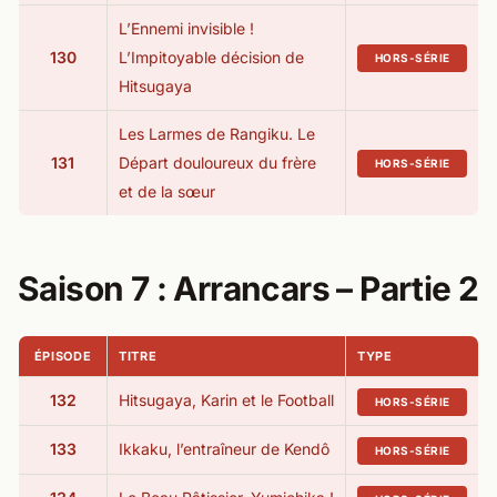
L’Ennemi invisible !
130
L’Impitoyable décision de
HORS-SÉRIE
Hitsugaya
Les Larmes de Rangiku. Le
131
Départ douloureux du frère
HORS-SÉRIE
et de la sœur
Saison 7 : Arrancars – Partie 2​
ÉPISODE
TITRE
TYPE
132
Hitsugaya, Karin et le Football
HORS-SÉRIE
133
Ikkaku, l’entraîneur de Kendô
HORS-SÉRIE