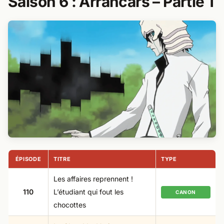
Saison 6 : Arrancars – Partie 1​
ÉPISODE
TITRE
TYPE
Les affaires reprennent !
110
L’étudiant qui fout les
CANON
chocottes