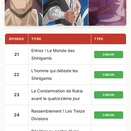
ÉPISODE
TITRE
TYPE
Entrez ! Le Monde des
21
CANON
Shinigamis
L’homme qui déteste les
22
CANON
Shinigamis
La Condamnation de Rukia
23
CANON
avant le quatorzième jour
Rassemblement ! Les Treize
24
CANON
Divisions