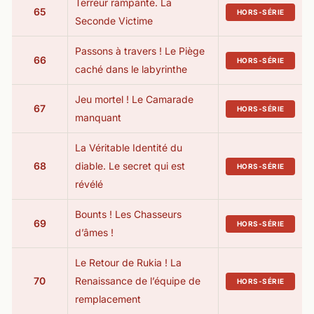
Terreur rampante. La
65
HORS-SÉRIE
Seconde Victime
Passons à travers ! Le Piège
66
HORS-SÉRIE
caché dans le labyrinthe
Jeu mortel ! Le Camarade
67
HORS-SÉRIE
manquant
La Véritable Identité du
68
diable. Le secret qui est
HORS-SÉRIE
révélé
Bounts ! Les Chasseurs
69
HORS-SÉRIE
d’âmes !
Le Retour de Rukia ! La
70
Renaissance de l’équipe de
HORS-SÉRIE
remplacement