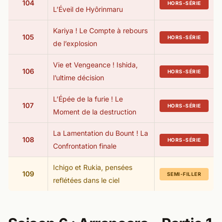
104
HORS-SÉRIE
L’Éveil de Hyôrinmaru
Kariya ! Le Compte à rebours
105
HORS-SÉRIE
de l’explosion
Vie et Vengeance ! Ishida,
106
HORS-SÉRIE
l’ultime décision
L’Épée de la furie ! Le
107
HORS-SÉRIE
Moment de la destruction
La Lamentation du Bount ! La
108
HORS-SÉRIE
Confrontation finale
Ichigo et Rukia, pensées
109
SEMI-FILLER
reflétées dans le ciel