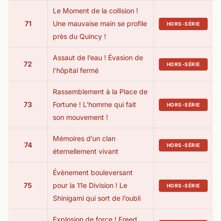
Le Moment de la collision !
71
Une mauvaise main se profile
HORS-SÉRIE
près du Quincy !
Assaut de l’eau ! Évasion de
72
HORS-SÉRIE
l’hôpital fermé
Rassemblement à la Place de
73
Fortune ! L’homme qui fait
HORS-SÉRIE
son mouvement !
Mémoires d’un clan
74
HORS-SÉRIE
éternellement vivant
Évènement bouleversant
75
pour la 11e Division ! Le
HORS-SÉRIE
Shinigami qui sort de l’oubli
Explosion de force ! Freed