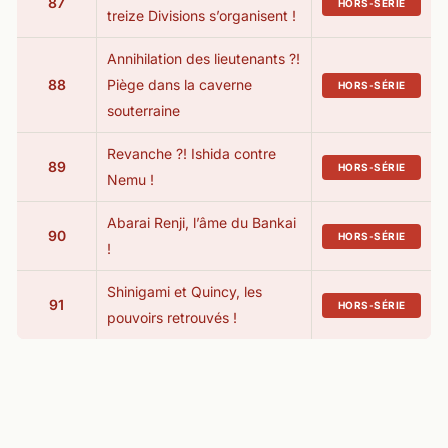
87
HORS-SÉRIE
treize Divisions s’organisent !
Annihilation des lieutenants ?!
88
Piège dans la caverne
HORS-SÉRIE
souterraine
Revanche ?! Ishida contre
89
HORS-SÉRIE
Nemu !
Abarai Renji, l’âme du Bankai
90
HORS-SÉRIE
!
Shinigami et Quincy, les
91
HORS-SÉRIE
pouvoirs retrouvés !