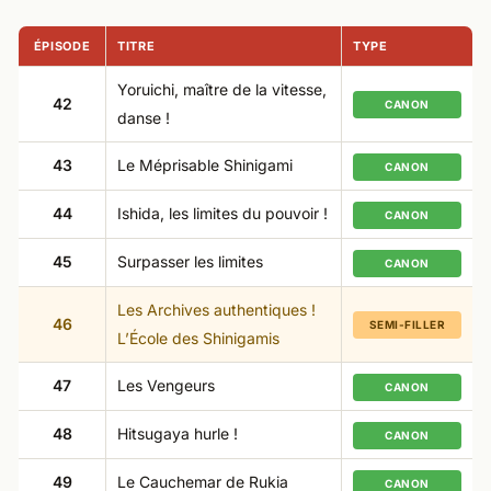
ÉPISODE
TITRE
TYPE
Yoruichi, maître de la vitesse,
42
CANON
danse !
43
Le Méprisable Shinigami
CANON
44
Ishida, les limites du pouvoir !
CANON
45
Surpasser les limites
CANON
Les Archives authentiques !
46
SEMI-FILLER
L’École des Shinigamis
47
Les Vengeurs
CANON
48
Hitsugaya hurle !
CANON
49
Le Cauchemar de Rukia
CANON