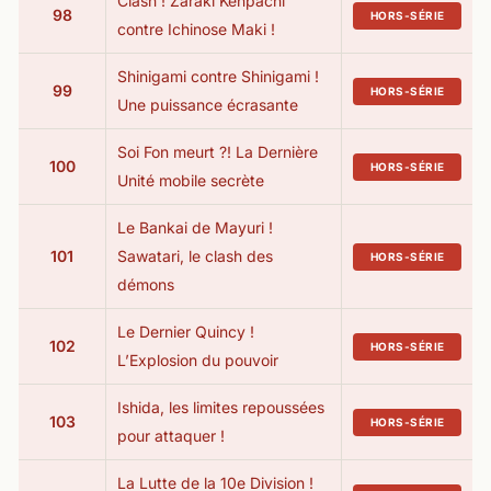
Clash ! Zaraki Kenpachi
98
HORS-SÉRIE
contre Ichinose Maki !
Shinigami contre Shinigami !
99
HORS-SÉRIE
Une puissance écrasante
Soi Fon meurt ?! La Dernière
100
HORS-SÉRIE
Unité mobile secrète
Le Bankai de Mayuri !
101
Sawatari, le clash des
HORS-SÉRIE
démons
Le Dernier Quincy !
102
HORS-SÉRIE
L’Explosion du pouvoir
Ishida, les limites repoussées
103
HORS-SÉRIE
pour attaquer !
La Lutte de la 10e Division !