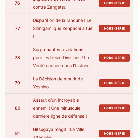
76
HORS-SÉRIE
contre Zangetsu !
Disparition de la rancune ! Le
77
Shinigami que Kenpachi a tué
HORS-SÉRIE
!
Surprenantes révélations
78
pour les treize Divisions ! La
HORS-SÉRIE
Vérité cachée dans l’histoire
La Décision de mourir de
79
HORS-SÉRIE
Yoshino
Assaut d’un incroyable
80
ennemi ! Une minuscule
HORS-SÉRIE
dernière ligne de défense !
Hitsugaya réagit ! La Ville
81
HORS-SÉRIE
attaquée