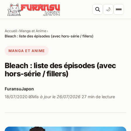
Aller au contenu
🌙
Accueil
Manga et Anime
›
›
Cherc
Bleach : liste des épisodes (avec hors-série / fillers)
MANGA ET ANIME
Bleach : liste des épisodes (avec
hors-série / fillers)
FuransuJapon
18/07/2020
Mis à jour le 26/07/2026
27 min de lecture
·
·