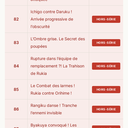
Ichigo contre Daruku !
82
Arrivée progressive de
HORS-SÉRIE
l’obscurité
L’Ombre grise. Le Secret des
83
HORS-SÉRIE
poupées
Rupture dans l’équipe de
84
remplacement ?! La Trahison
HORS-SÉRIE
de Rukia
Le Combat des larmes !
85
HORS-SÉRIE
Rukia contre Orihime !
Rangiku danse ! Tranche
86
HORS-SÉRIE
l’ennemi invisible
Byakuya convoqué ! Les