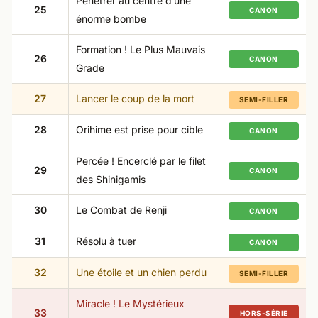
Pénétrer au centre d’une
25
CANON
énorme bombe
Formation ! Le Plus Mauvais
26
CANON
Grade
27
Lancer le coup de la mort
SEMI-FILLER
28
Orihime est prise pour cible
CANON
Percée ! Encerclé par le filet
29
CANON
des Shinigamis
30
Le Combat de Renji
CANON
31
Résolu à tuer
CANON
32
Une étoile et un chien perdu
SEMI-FILLER
Miracle ! Le Mystérieux
33
HORS-SÉRIE