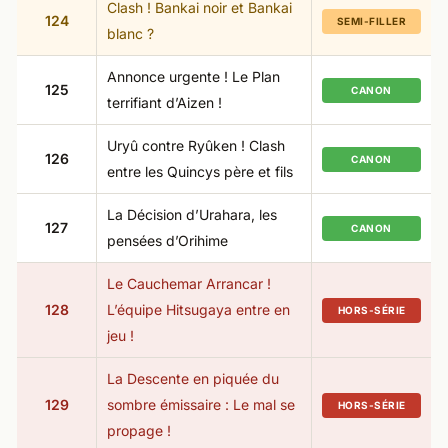
Clash ! Bankai noir et Bankai
124
SEMI-FILLER
blanc ?
Annonce urgente ! Le Plan
125
CANON
terrifiant d’Aizen !
Uryû contre Ryûken ! Clash
126
CANON
entre les Quincys père et fils
La Décision d’Urahara, les
127
CANON
pensées d’Orihime
Le Cauchemar Arrancar !
128
L’équipe Hitsugaya entre en
HORS-SÉRIE
jeu !
La Descente en piquée du
129
sombre émissaire : Le mal se
HORS-SÉRIE
propage !