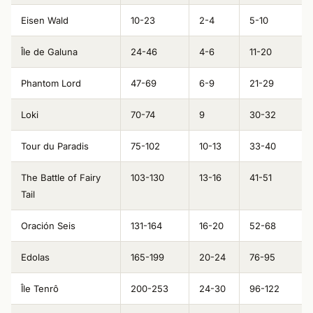
Eisen Wald
10-23
2-4
5-10
Île de Galuna
24-46
4-6
11-20
Phantom Lord
47-69
6-9
21-29
Loki
70-74
9
30-32
Tour du Paradis
75-102
10-13
33-40
The Battle of Fairy
103-130
13-16
41-51
Tail
Oración Seis
131-164
16-20
52-68
Edolas
165-199
20-24
76-95
Île Tenrô
200-253
24-30
96-122