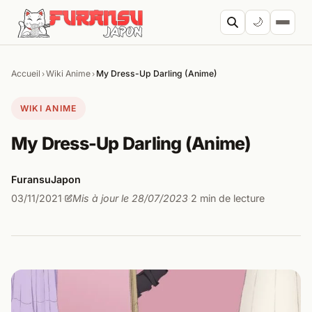
Aller au contenu
🌙
Accueil
Wiki Anime
My Dress-Up Darling (Anime)
›
›
Cherc
WIKI ANIME
My Dress-Up Darling (Anime)
FuransuJapon
03/11/2021
Mis à jour le 28/07/2023
2 min de lecture
·
·