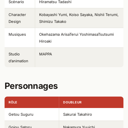
Scénario
Hiramatsu Tadashi
Character
Kobayashi Yumi, Koiso Sayaka, Nishii Terumi,
Design
Shimizu Takako
Musiques
Okehazama ArisaTerui YoshimasaTsutsumi
Hiroaki
Studio
MAPPA
d’animation
Personnages
RÔLE
DOUBLEUR
Getou Suguru
Sakurai Takahiro
Gojou Satoru
Nakamura Yuuichi