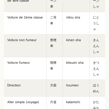
de 1ère classe
ーン
ーン
車
しゃ
Voiture de 2ème classe
二等
nitou sha
にと
車
うし
ゃ
Voiture non fumeur
禁煙
kinen sha
きん
車
えん
しゃ
Voiture fumeur
喫煙
kitsuen sha
きつ
車
えん
しゃ
Direction
方面
houmen
ほう
めん
Aller simple (voyage)
片道
katamichi
かた
みち