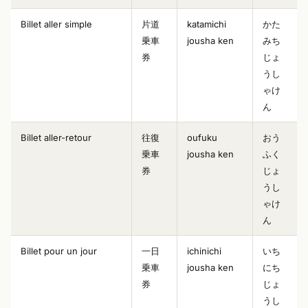
Billet aller simple
片道
katamichi
かた
乗車
jousha ken
みち
券
じょ
うし
ゃけ
ん
Billet aller-retour
往復
oufuku
おう
乗車
jousha ken
ふく
券
じょ
うし
ゃけ
ん
Billet pour un jour
一日
ichinichi
いち
乗車
jousha ken
にち
券
じょ
うし