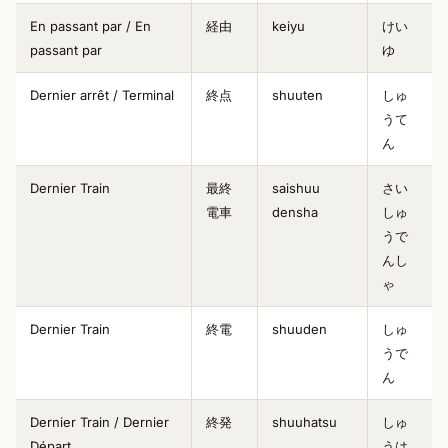
En passant par / En
経由
keiyu
けい
passant par
ゆ
Dernier arrêt / Terminal
終点
shuuten
しゅ
うて
ん
Dernier Train
最終
saishuu
さい
電車
densha
しゅ
うで
んし
ゃ
Dernier Train
終電
shuuden
しゅ
うで
ん
Dernier Train / Dernier
終発
shuuhatsu
しゅ
Départ
うは