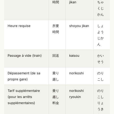
時間
jikan
ちゃ
くじ
かん
Heure requise
所要
shoyou jikan
しょ
時間
よう
じか
ん
Passage à vide (train)
回送
kaisou
かい
そう
Dépassement (de sa
乗り
norikoshi
のり
propre gare)
越し
こし
Tarif supplémentaire
乗り
norikoshi
のり
(pour les arrêts
越し
ryoukin
こし
supplémentaires)
料金
りょ
うき