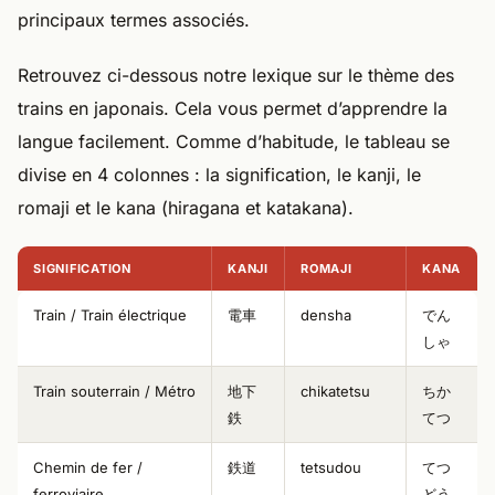
principaux termes associés.
Retrouvez ci-dessous notre lexique sur le thème des
trains en japonais. Cela vous permet d’apprendre la
langue facilement. Comme d’habitude, le tableau se
divise en 4 colonnes : la signification, le kanji, le
romaji et le kana (hiragana et katakana).
SIGNIFICATION
KANJI
ROMAJI
KANA
Train / Train électrique
電車
densha
でん
しゃ
Train souterrain / Métro
地下
chikatetsu
ちか
鉄
てつ
Chemin de fer /
鉄道
tetsudou
てつ
ferroviaire
どう