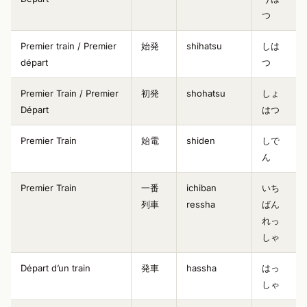
つ
Premier train / Premier
始発
shihatsu
しは
départ
つ
Premier Train / Premier
初発
shohatsu
しょ
Départ
はつ
Premier Train
始電
shiden
しで
ん
Premier Train
一番
ichiban
いち
列車
ressha
ばん
れっ
しゃ
Départ d’un train
発車
hassha
はっ
しゃ