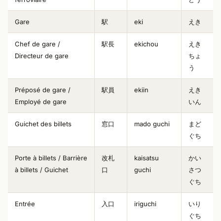
Gare
駅
eki
えき
Chef de gare /
駅長
ekichou
えき
Directeur de gare
ちょ
う
Préposé de gare /
駅員
ekiin
えき
Employé de gare
いん
Guichet des billets
窓口
mado guchi
まど
ぐち
Porte à billets / Barrière
改札
kaisatsu
かい
à billets / Guichet
口
guchi
さつ
ぐち
Entrée
入口
iriguchi
いり
ぐち