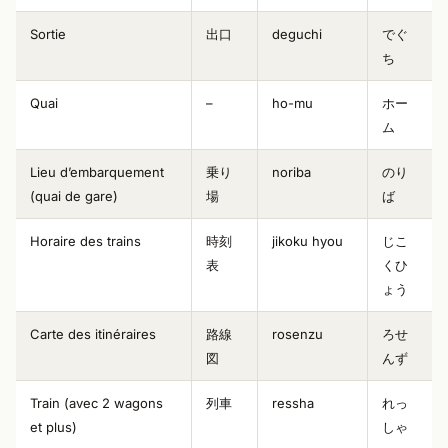
Sortie
出口
deguchi
でぐ
ち
Quai
–
ho-mu
ホー
ム
Lieu d’embarquement
乗り
noriba
のり
(quai de gare)
場
ば
Horaire des trains
時刻
jikoku hyou
じこ
表
くひ
ょう
Carte des itinéraires
路線
rosenzu
ろせ
図
んず
Train (avec 2 wagons
列車
ressha
れっ
et plus)
しゃ