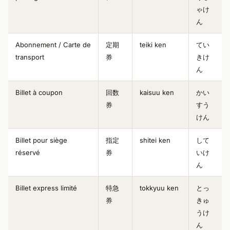
ゃけ
ん
Abonnement / Carte de
定期
teiki ken
てい
transport
券
きけ
ん
Billet à coupon
回数
kaisuu ken
かい
券
すう
けん
Billet pour siège
指定
shitei ken
して
réservé
券
いけ
ん
Billet express limité
特急
tokkyuu ken
とっ
券
きゅ
うけ
ん