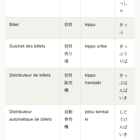
っし
ゃ
Billet
切符
kippu
きっ
ぷ
Guichet des billets
切符
kippu uriba
きっ
売り
ぷう
場
りば
Distributeur de billets
切符
kippu
きっ
販売
hanbaiki
ぷは
機
んば
いき
Distributeur
自動
jidou kenbai
じど
automatique de billets
券売
ki
うけ
機
んば
いき