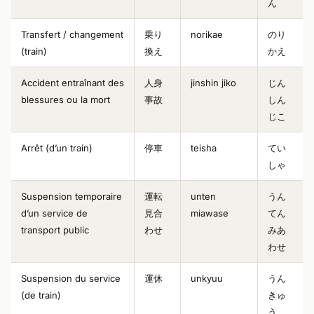
ん
Transfert / changement
乗り
norikae
のり
(train)
換え
かえ
Accident entraînant des
人身
jinshin jiko
じん
blessures ou la mort
事故
しん
じこ
Arrêt (d’un train)
停車
teisha
てい
しゃ
Suspension temporaire
運転
unten
うん
d’un service de
見合
miawase
てん
transport public
わせ
みあ
わせ
Suspension du service
運休
unkyuu
うん
(de train)
きゅ
う