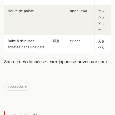
Heure de pointe
–
rasshuawa-
ラッ
シュ
アワ
ー
Boîte à déjeuner
駅弁
ekiben
えき
achetée dans une gare
べん
Source des données : learn-japanese-adventure.com
#vocabulaire