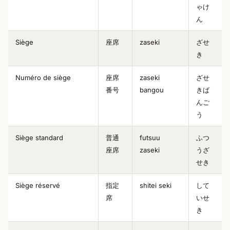
ゃけ
ん
Siège
座席
zaseki
ざせ
き
Numéro de siège
座席
zaseki
ざせ
番号
bangou
きば
んご
う
Siège standard
普通
futsuu
ふつ
座席
zaseki
うざ
せき
Siège réservé
指定
shitei seki
して
席
いせ
き