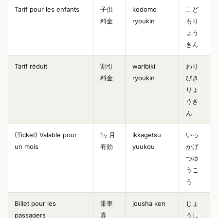
Tarif pour les enfants
子供
kodomo
こど
料金
ryoukin
もり
ょう
きん
Tarif réduit
割引
waribiki
わり
料金
ryoukin
びき
りょ
うき
ん
(Ticket) Valable pour
1ヶ月
ikkagetsu
いっ
un mois
有効
yuukou
かげ
つゆ
うこ
う
Billet pour les
乗車
jousha ken
じょ
passagers
券
うし