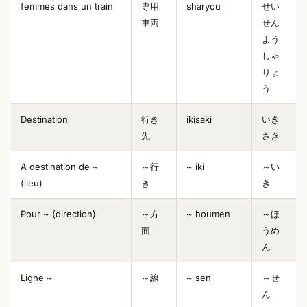
femmes dans un train
専用
sharyou
せい
車両
せん
よう
しゃ
りょ
う
Destination
行き
ikisaki
いき
先
さき
A destination de ~
～行
~ iki
～い
(lieu)
き
き
Pour ~ (direction)
～方
~ houmen
～ほ
面
うめ
ん
Ligne ~
～線
~ sen
～せ
ん