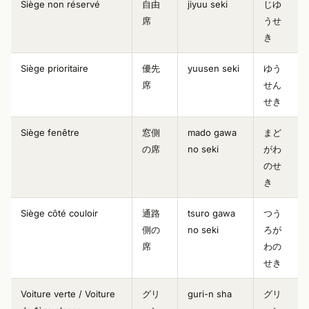
Siège non réservé
自由
jiyuu seki
じゆ
席
うせ
き
Siège prioritaire
優先
yuusen seki
ゆう
席
せん
せき
Siège fenêtre
窓側
mado gawa
まど
の席
no seki
がわ
のせ
き
Siège côté couloir
通路
tsuro gawa
つう
側の
no seki
ろが
席
わの
せき
Voiture verte / Voiture
グリ
guri-n sha
グリ