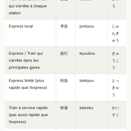
qui s’arrête à chaque
う
station
Express local
準急
junkyuu
じゅ
んき
ゅう
Express / Train qui
急行
kyuukou
きゅ
s’arrête dans les
うこ
principales gares
う
Express limité (plus
特急
tokkyuu
とっ
rapide que l’express)
きゅ
う
Train à service rapide
快速
kaisoku
かい
(pas aussi rapide que
そく
l’express)