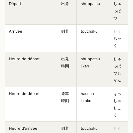
Départ
出発
shuppatsu
しゅ
っぱ
つ
Arrivée
到着
touchaku
とう
ちゃ
く
Heure de départ
出発
shuppatsu
しゅ
時間
jikan
っぱ
つじ
かん
Heure de départ
発車
hassha
はっ
時刻
jikoku
しゃ
じこ
く
Heure d’arrivée
到着
touchaku
とう