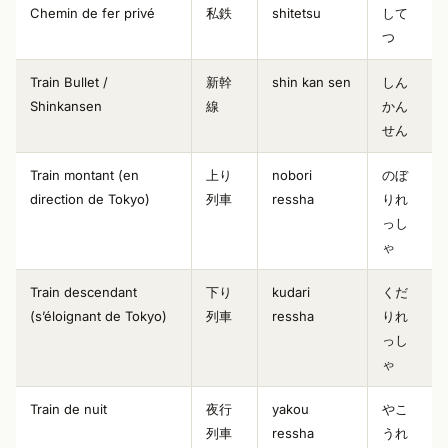
Chemin de fer privé
私鉄
shitetsu
して
つ
Train Bullet /
新幹
shin kan sen
しん
Shinkansen
線
かん
せん
Train montant (en
上り
nobori
のぼ
direction de Tokyo)
列車
ressha
りれ
っし
ゃ
Train descendant
下り
kudari
くだ
(s’éloignant de Tokyo)
列車
ressha
りれ
っし
ゃ
Train de nuit
夜行
yakou
やこ
列車
ressha
うれ