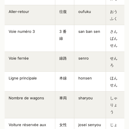
Aller-retour
往復
oufuku
おう
ふく
Voie numéro 3
3 番
san ban sen
さん
線
ばん
せん
Voie ferrée
線路
senro
せん
ろ
Ligne principale
本線
honsen
ほん
せん
Nombre de wagons
車両
sharyou
しゃ
りょ
う
Voiture réservée aux
女性
josei senyou
じょ