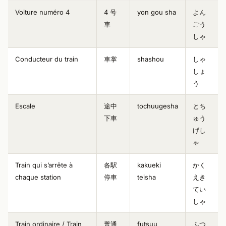
Voiture numéro 4
4 号
yon gou sha
よん
車
ごう
しゃ
Conducteur du train
車掌
shashou
しゃ
しょ
う
Escale
途中
tochuugesha
とち
下車
ゅう
げし
ゃ
Train qui s’arrête à
各駅
kakueki
かく
chaque station
停車
teisha
えき
てい
しゃ
Train ordinaire / Train
普通
futsuu
ふつ