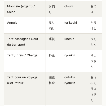
Monnaie (argent) /
お釣
otsuri
おつ
Solde
り
り
Annuler
取り
torikeshi
とり
消し
けし
Tarif passager / Coût
運賃
unchin
うん
du transport
ちん
Tarif / Frais / Charge
料金
ryoukin
りょ
うき
ん
Tarif pour un voyage
往復
oufuku
おう
aller-retour
料金
ryoukin
ふく
りょ
うき
ん