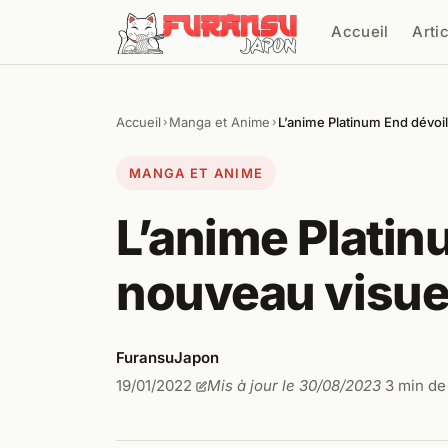
Aller au contenu
Accueil
Arti
Cher
Accueil
Manga et Anime
L’anime Platinum End dévoi
›
›
MANGA ET ANIME
L’anime Platin
nouveau visuel
FuransuJapon
19/01/2022
Mis à jour le 30/08/2023
3 min de
·
·