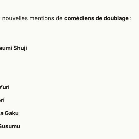
e nouvelles mentions de
comédiens de doublage
:
aumi Shuji
Yuri
ri
a Gaku
 Susumu