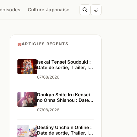
’épisodes
Culture Japonaise
🌙
📖
ARTICLES RÉCENTS
Isekai Tensei Soudouki :
Date de sortie, Trailer, les
infos
07/08/2026
Doukyo Shite Iru Kensei
no Onna Shishou : Date
de sortie, Trailer, les
07/08/2026
infos
Destiny Unchain Online :
Date de sortie, Trailer, les