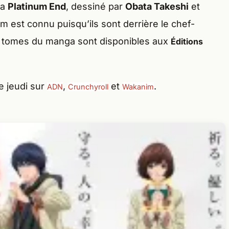
ga
Platinum End
, dessiné par
Obata Takeshi
et
m est connu puisqu’ils sont derrière le chef-
14 tomes du manga sont disponibles aux
Éditions
e jeudi sur
,
et
.
ADN
Crunchyroll
Wakanim