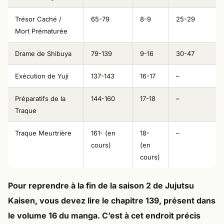
Trésor Caché /
65-79
8-9
25-29
Mort Prématurée
Drame de Shibuya
79-139
9-16
30-47
Exécution de Yuji
137-143
16-17
–
Préparatifs de la
144-160
17-18
–
Traque
Traque Meurtrière
161- (en
18-
–
cours)
(en
cours)
Pour reprendre à la fin de la saison 2 de Jujutsu
Kaisen, vous devez lire le chapitre 139, présent dans
le volume 16 du manga. C’est à cet endroit précis