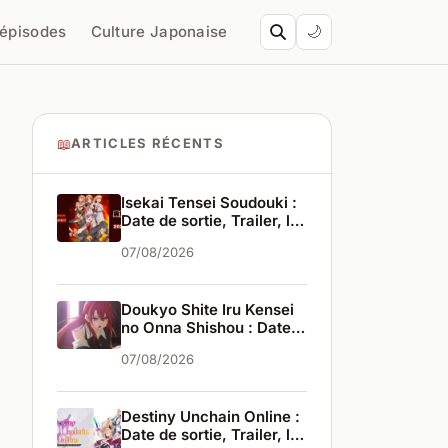
’épisodes
Culture Japonaise
🌙
📖
ARTICLES RÉCENTS
Isekai Tensei Soudouki :
Date de sortie, Trailer, les
infos
07/08/2026
Doukyo Shite Iru Kensei
no Onna Shishou : Date
de sortie, Trailer, les
07/08/2026
infos
Destiny Unchain Online :
Date de sortie, Trailer, les