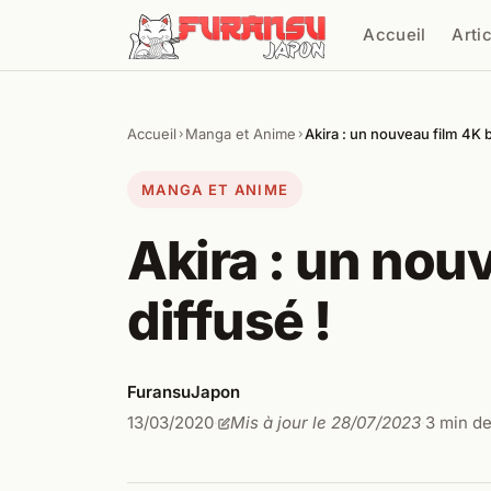
Aller au contenu
Accueil
Arti
Cher
Accueil
Manga et Anime
Akira : un nouveau film 4K b
›
›
MANGA ET ANIME
Akira : un nou
diffusé !
FuransuJapon
13/03/2020
Mis à jour le 28/07/2023
3 min de
·
·