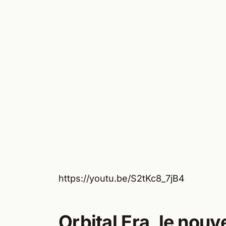
https://youtu.be/S2tKc8_7jB4
Orbital Era, le nou