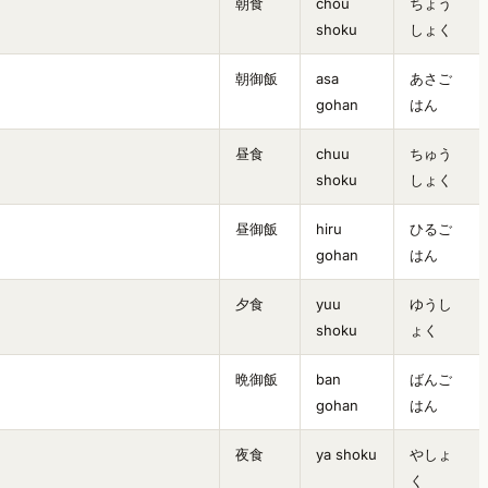
朝食
chou
ちょう
shoku
しょく
朝御飯
asa
あさご
gohan
はん
昼食
chuu
ちゅう
shoku
しょく
昼御飯
hiru
ひるご
gohan
はん
夕食
yuu
ゆうし
shoku
ょく
晩御飯
ban
ばんご
gohan
はん
夜食
ya shoku
やしょ
く