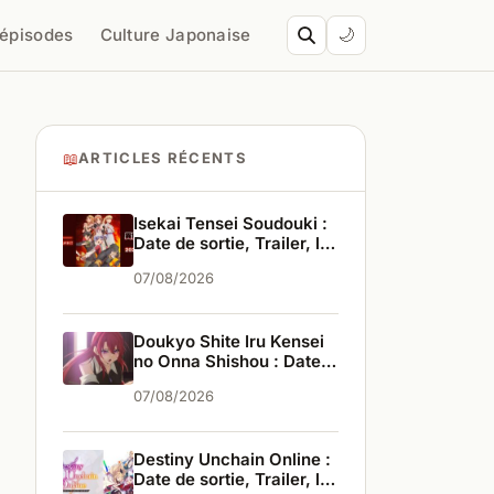
’épisodes
Culture Japonaise
🌙
📖
ARTICLES RÉCENTS
Isekai Tensei Soudouki :
Date de sortie, Trailer, les
infos
07/08/2026
Doukyo Shite Iru Kensei
no Onna Shishou : Date
de sortie, Trailer, les
07/08/2026
infos
Destiny Unchain Online :
Date de sortie, Trailer, les