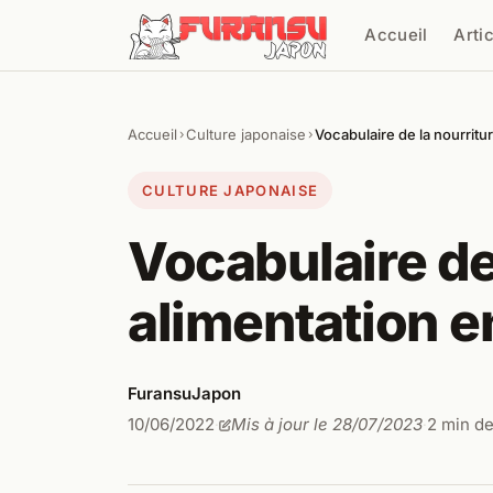
Aller au contenu
Accueil
Arti
Cher
Accueil
Culture japonaise
Vocabulaire de la nourritu
›
›
CULTURE JAPONAISE
Vocabulaire de 
alimentation e
FuransuJapon
10/06/2022
Mis à jour le 28/07/2023
2 min de
·
·