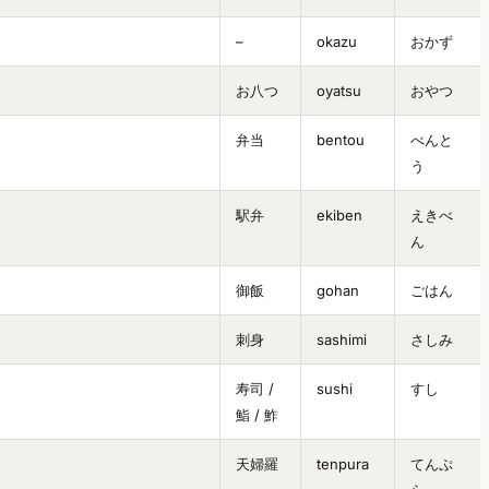
–
okazu
おかず
お八つ
oyatsu
おやつ
弁当
bentou
べんと
う
駅弁
ekiben
えきべ
ん
御飯
gohan
ごはん
刺身
sashimi
さしみ
寿司 /
sushi
すし
鮨 / 鮓
天婦羅
tenpura
てんぷ