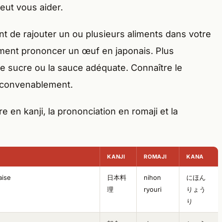
eut vous aider.
 de rajouter un ou plusieurs aliments dans votre
comment prononcer un œuf en japonais. Plus
e sucre ou la sauce adéquate. Connaître le
 convenablement.
re en kanji, la prononciation en romaji et la
KANJI
ROMAJI
KANA
aise
日本料
nihon
にほん
理
ryouri
りょう
り