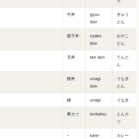
ら
牛丼
gyuu
ぎゅう
don
どん
親子丼
oyako
おやこ
don
どん
天丼
ten don
てんど
ん
鰻丼
unagi
うなぎ
don
どん
鰻
unagi
うなぎ
豚カツ
tonkatsu
とんカ
ツ
–
kare-
カレー