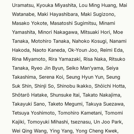
Uramatsu, Kyouka Miyashita, Lou Ming Huang, Mai
Watanabe, Maki Hayashibara, Maki Sugizono,
Masako Yokote, Masatoshi Sugimitsu, Minami
Yamashita, Minori Nakagawa, Mitsuaki Hori, Moe
Tanaka, Motohiro Tanaka, Nahoko Kosugi, Nanami
Hakoda, Naoto Kaneda, Ok-Youn Joo, Reimi Eda,
Rina Miyamoto, Rira Yamazaki, Risa Naka, Ritsuko
Tanaka, Ryeo Jin Byun, Seiko Man’yama, Seiya
Takashima, Serena Koi, Seung Hyun Yun, Seung
Suk Shin, Shinji So, Shinobu Ikakko, Shōichi Hotta,
Shōtarō Hatake, Shunsuke Itai, Takato Nakajima,
Takayuki Sano, Taketo Megumi, Takuya Suezawa,
Tetsuya Yoshimoto, Tomohiro Kametani, Tomomi
Kajiki, Tomoyuki Mihashi, tseznasu, Un Joo Park,
Wei Qing Wang, Ying Yang, Yong Cheng Kwek,