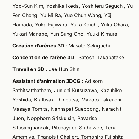
Yoo-Sun Kim, Yoshika Ikeda, Yoshiteru Seguchi, Yu
Fen Cheng, Yu Mi Ra, Yue Chun Wang, Yūji
Hamada, Yuka Fujiwara, Yuka Koichi, Yuka Ohara,
Yukari Manabe, Yun Sung Cho, Yuuki Kimura
Création d’arènes 3D
: Masato Sekiguchi
Conception de l’arène 3D
: Satoshi Takabatake
Travail en 3D
: Jae Hun Shin
Assistant d’animation 3DCG
: Adisorn
Sathitsatthatham, Junichi Kutsuzawa, Kazuhiko
Yoshida, Kiattisak Thinputsa, Makoto Takeuchi,
Masaya Tomita, Nannapat Suebpong, Narachit
Juon, Nopphorn Sriskulsin, Pavarisa
Sittisanguansak, Pitchayada Srithawee, Teru
Amemiya, Thanpisit Chailert, Tomohiro Fujishita