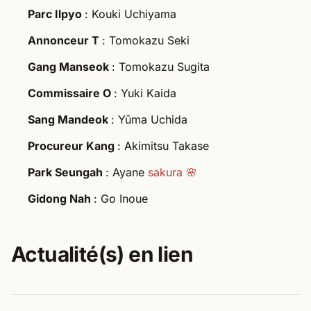
Parc Ilpyo
: Kouki Uchiyama
Annonceur T
: Tomokazu Seki
Gang Manseok
: Tomokazu Sugita
Commissaire O
: Yuki Kaida
Sang Mandeok
: Yūma Uchida
Procureur Kang
: Akimitsu Takase
Park Seungah
: Ayane
sakura 🌸
Gidong Nah
: Go Inoue
Actualité(s) en lien