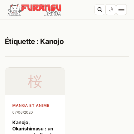
Aller au contenu
🌙
Cherc
Étiquette :
Kanojo
桜
MANGA ET ANIME
07/06/2020
Kanojo,
Okarishimasu : un