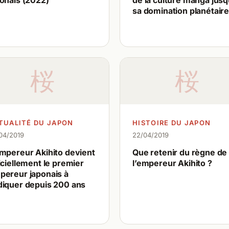
onais (2022)
de la culture manga jusq
sa domination planétair
桜
桜
TUALITÉ DU JAPON
HISTOIRE DU JAPON
04/2019
22/04/2019
empereur Akihito devient
Que retenir du règne de
iciellement le premier
l’empereur Akihito ?
pereur japonais à
diquer depuis 200 ans