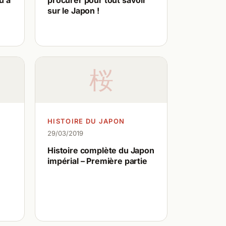
u’à
procurer pour tout savoir
e
sur le Japon !
桜
HISTOIRE DU JAPON
29/03/2019
Histoire complète du Japon
impérial – Première partie