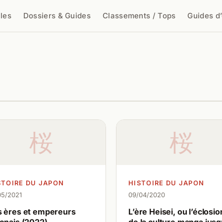
cles
Dossiers & Guides
Classements / Tops
Guides d
cher
桜
桜
STOIRE DU JAPON
HISTOIRE DU JAPON
05/2021
09/04/2020
s ères et empereurs
L’ère Heisei, ou l’éclosio