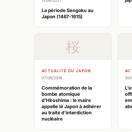
jap
11/09/2021
La période Sengoku au
Japon (1467-1615)
桜
ACTUALITÉ DU JAPON
AC
07/08/2019
30/
Commémoration de la
L’
bombe atomique
off
d’Hiroshima : le maire
em
appelle le Japon à adhérer
ab
au traité d’interdiction
nucléaire