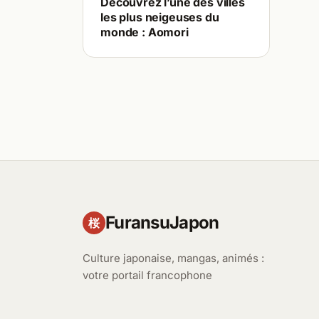
Découvrez l’une des villes
les plus neigeuses du
monde : Aomori
FuransuJapon
桜
Culture japonaise, mangas, animés :
votre portail francophone