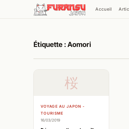
Aller au contenu
Accueil
Arti
Cher
Étiquette :
Aomori
桜
VOYAGE AU JAPON -
TOURISME
16/03/2019