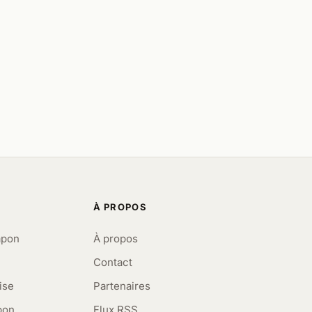
À PROPOS
apon
À propos
Contact
ise
Partenaires
pon
Flux RSS