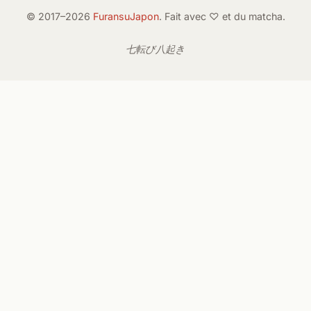
© 2017–2026
FuransuJapon
. Fait avec ♡ et du matcha.
七転び八起き