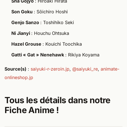
Sha Gojyo
: Hiroaki Hirata
Son Goku
: Sōichiro Hoshi
Genjo Sanzo
: Toshihiko Seki
Ni Jianyi
: Houchu Ohtsuka
Hazel Grouse
: Kouichi Toochika
Gatti « Gat » Nenehawk
: Rikiya Koyama
Source(s)
:
saiyuki-r-zeroin.jp
,
@saiyuki_re
,
animate-
onlineshop.jp
Tous les détails dans notre
Fiche Anime !​