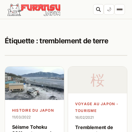
Aller au contenu
🌙
Cherc
Étiquette :
tremblement de terre
桜
VOYAGE AU JAPON -
HISTOIRE DU JAPON
TOURISME
11/03/2022
16/02/2021
Séisme Tohoku
Tremblement de