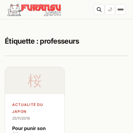
Aller au contenu
🌙
Cherc
Étiquette :
professeurs
桜
ACTUALITÉ DU
JAPON
25/11/2019
Pour punir son