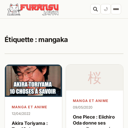
Aller au contenu
🌙
Cherc
Étiquette :
mangaka
桜
MANGA ET ANIME
MANGA ET ANIME
09/05/2020
12/04/2022
One Piece : Eiichiro
Oda donne ses
Akira Toriyama :