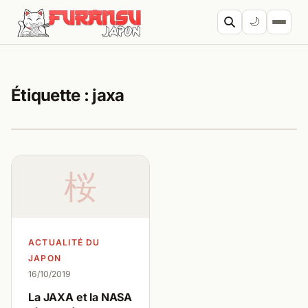
Aller au contenu
🌙
Cherc
Étiquette :
jaxa
桜
ACTUALITÉ DU
JAPON
16/10/2019
La JAXA et la NASA