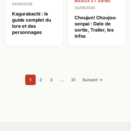
MANGA ET ANIME
04/08/2026
04/08/2026
Kagurabachi : le
Choujun! Choujou-
guide complet du
senpai : Date de
lore et des
sortie, Trailer, les
personnages
infos
1
2
3
…
31
Suivant →