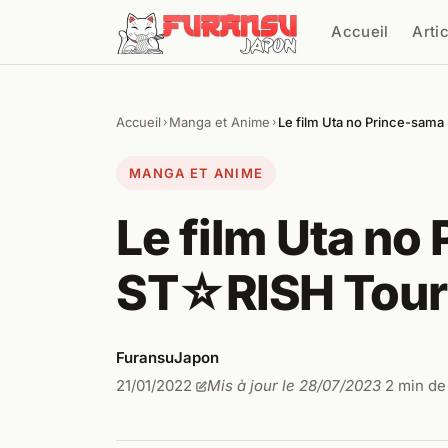
Aller au contenu
Accueil
Arti
Cher
Accueil
Manga et Anime
Le film Uta no Prince-sam
›
›
MANGA ET ANIME
Le film Uta no
ST☆RISH Tours
FuransuJapon
21/01/2022
Mis à jour le 28/07/2023
2 min de
·
·