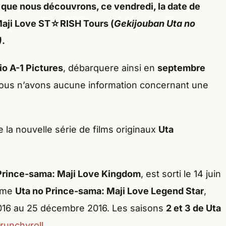
e que nous découvrons, ce
vendredi
, la
date de
aji Love ST☆RISH Tours
(
Gekijouban Uta no
)
.
io A-1 Pictures
, débarquere ainsi en
septembre
ous n’avons aucune information concernant une
 la nouvelle série de films originaux
Uta
Prince-sama: Maji Love Kingdom
, est sorti le 14 juin
nime
Uta no Prince-sama: Maji Love Legend Star
,
2016 au 25 décembre 2016. Les saisons
2 et 3 de Uta
runchyroll
.