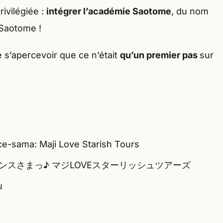
rivilégiée :
intégrer l’académie Saotome
, du nom
 Saotome !
e s’apercevoir que ce n’était
qu’un premier pas
sur
ce-sama: Maji Love Starish Tours
リンスさまっ♪ マジLOVEスターリッシュツアーズ
u