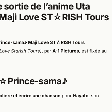
e sortie de l’anime Uta
Maji Love ST☆RISH Tours
ince-sama♪ Maji Love ST☆RISH Tours
Love Starish Tours)
, par
A-1 Pictures
, est fixée au
o☆Prince-sama♪
olière et écrire une chanson
pour
Hayato
, son