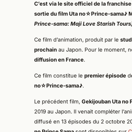
C’est via le
site officiel
de la franchis
sortie
du film
Uta no☆Prince-sama♪ M
Prince-sama: Maji Love Starish Tours
Ce film d’animation, produit par le
stud
prochain
au Japon. Pour le moment, n
diffusion en France
.
Ce film constitue le
premier épisode
de
no☆Prince-sama♪
.
Le précédent film,
Gekijouban Uta no 
2019 au Japon. Il venait compléter l’a
diffusé en 13 épisodes du 2 octobre 
no Prince Sama
sont disponibles sur
C