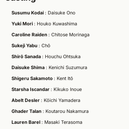
Susumu Kodai
: Daisuke Ono
Yuki Mori
: Houko Kuwashima
Caroline Raiden
: Chitose Morinaga
Sukeji Yabu
: Chō
Shirō Sanada
: Houchu Ohtsuka
Daisuke Shima
: Kenichi Suzumura
Shigeru Sakamoto
: Kent Itō
Starsha Iscandar
: Kikuko Inoue
Abelt Desler
: Kōichi Yamadera
Ghader Talan
: Koutarou Nakamura
Lauren Barel
: Masaki Terasoma