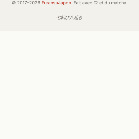
© 2017–2026
FuransuJapon
. Fait avec ♡ et du matcha.
七転び八起き