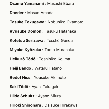
Osamu Yamanami
: Masashi Ebara
Daeder
: Masuo Amada
Tasuke Tokugawa
: Nobuhiko Okamoto
Ryūsuke Domon
: Tasuku Hatanaka
Kotetsu Serizawa
: Tesshō Genda
Miyako Kyōzuka
: Tomo Muranaka
Heikurō Tōdō
: Toshihiko Kojima
Heiji Bandō
: Wataru Hatano
Redof Hiss
: Yousuke Akimoto
Saki Tōdō
: Ayahi Takagaki
Hilde Schultz
: Ayano Miura
Hiroki Shinohara
: Daisuke Hirakawa