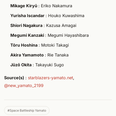
Mikage Kiryū
: Eriko Nakamura
Yurisha Iscandar
: Houko Kuwashima
Shiori Nagakura
: Kazusa Amagai
Megumi Kanzaki
: Megumi Hayashibara
Tōru Hoshina
: Motoki Takagi
Akira Yamamoto
: Rie Tanaka
Jūzō Okita
: Takayuki Sugo
Source(s)
:
starblazers-yamato.net
,
@new_yamato_2199
#Space Battleship Yamato