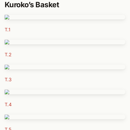
Kuroko’s Basket
T.1
T.2
T.3
T.4
T.5