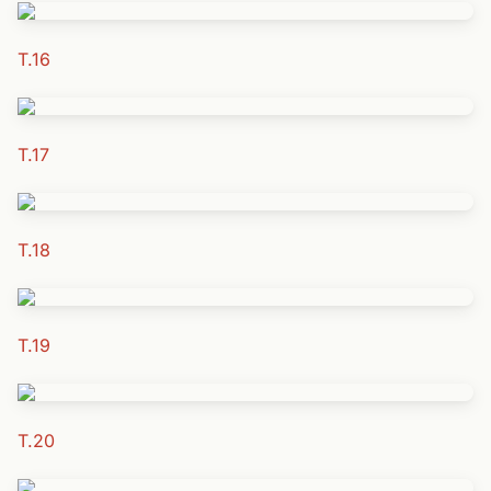
T.16
T.17
T.18
T.19
T.20