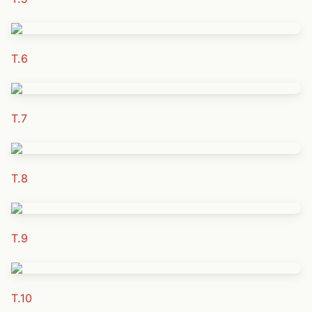
T.6
T.7
T.8
T.9
T.10