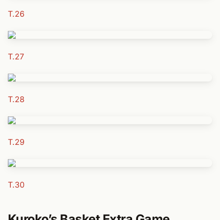
T.26
T.27
T.28
T.29
T.30
Kuroko’s Basket Extra Game