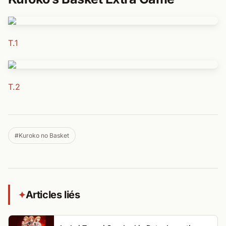
T.1
T.2
#Kuroko no Basket
Articles liés
✦