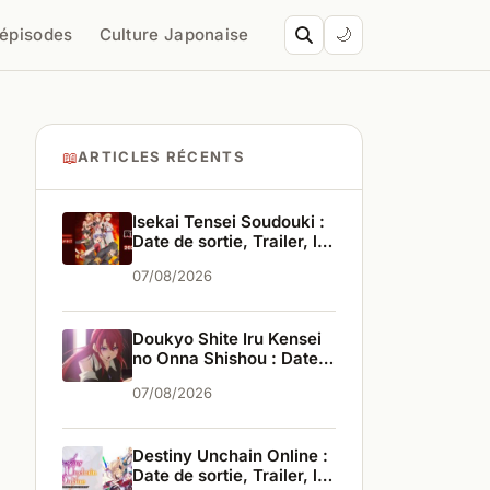
’épisodes
Culture Japonaise
🌙
📖
ARTICLES RÉCENTS
Isekai Tensei Soudouki :
Date de sortie, Trailer, les
infos
07/08/2026
Doukyo Shite Iru Kensei
no Onna Shishou : Date
de sortie, Trailer, les
07/08/2026
infos
Destiny Unchain Online :
Date de sortie, Trailer, les