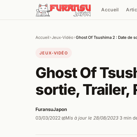
Aller au contenu
Accueil
Arti
Cher
Accueil
Jeux-Vidéo
Ghost Of Tsushima 2 : Date de so
›
›
JEUX-VIDÉO
Ghost Of Tsush
sortie, Trailer
FuransuJapon
03/03/2022
Mis à jour le 28/08/2023
3 min d
·
·