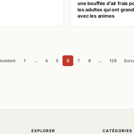
une bouffée d’air frais p
les adultes qui ont grand
avec les animes
écédent
1
…
4
5
6
7
8
…
129
Suiv
EXPLORER
CATÉGORIES