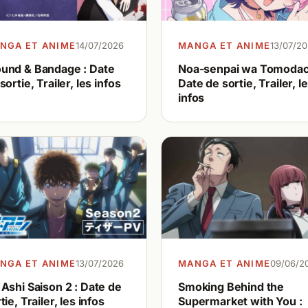
NGA ET ANIME
14/07/2026
MANGA ET ANIME
13/07/2
und & Bandage : Date
Noa-senpai wa Tomodach
sortie, Trailer, les infos
Date de sortie, Trailer, l
infos
NGA ET ANIME
13/07/2026
MANGA ET ANIME
09/06/2
Ashi Saison 2 : Date de
Smoking Behind the
tie, Trailer, les infos
Supermarket with You :