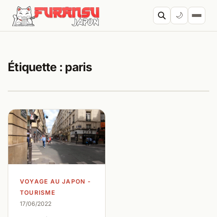
Aller au contenu
🌙
Cherc
Étiquette :
paris
VOYAGE AU JAPON -
TOURISME
17/06/2022