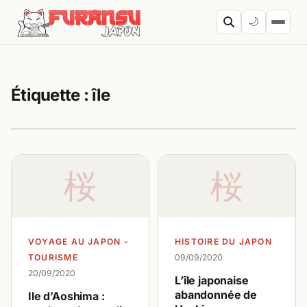
Aller au contenu
🌙
Cherc
Étiquette :
île
桜
桜
VOYAGE AU JAPON -
HISTOIRE DU JAPON
TOURISME
09/09/2020
20/09/2020
L’île japonaise
abandonnée de
Ile d’Aoshima :