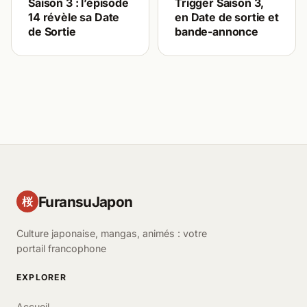
Trigger Saison 3,
Saison 3 : l’épisode
en Date de sortie et
14 révèle sa Date
bande-annonce
de Sortie
FuransuJapon
桜
Culture japonaise, mangas, animés : votre
portail francophone
EXPLORER
Accueil