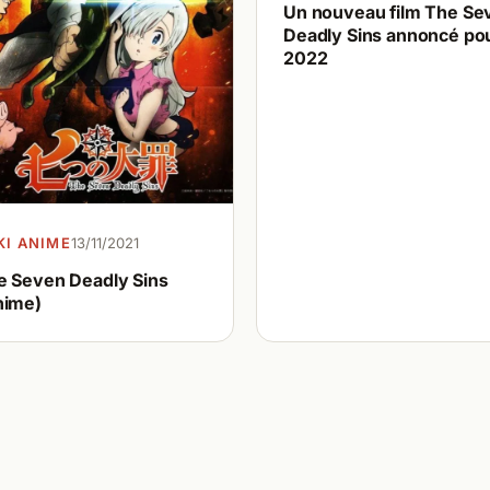
Un nouveau film The Se
Deadly Sins annoncé po
2022
KI ANIME
13/11/2021
e Seven Deadly Sins
nime)