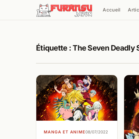
Aller au contenu
Accueil
Arti
Cher
Étiquette :
The Seven Deadly 
MANGA ET ANIME
08/07/2022