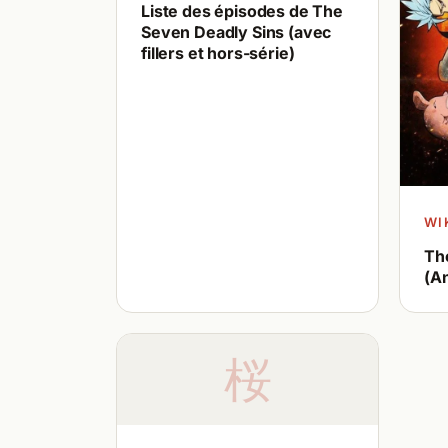
Liste des épisodes de The
Seven Deadly Sins (avec
fillers et hors-série)
WI
Th
(A
桜