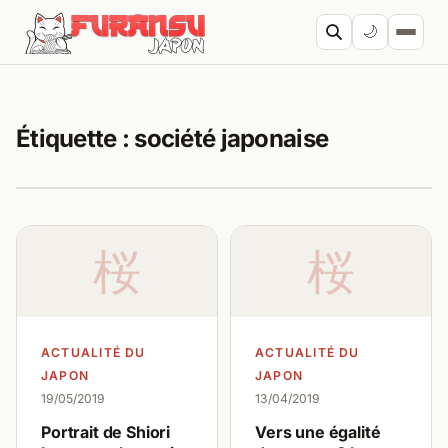
Aller au contenu
🌙
Cherc
Étiquette :
société japonaise
桜
桜
ACTUALITÉ DU
ACTUALITÉ DU
JAPON
JAPON
19/05/2019
13/04/2019
Portrait de Shiori
Vers une égalité