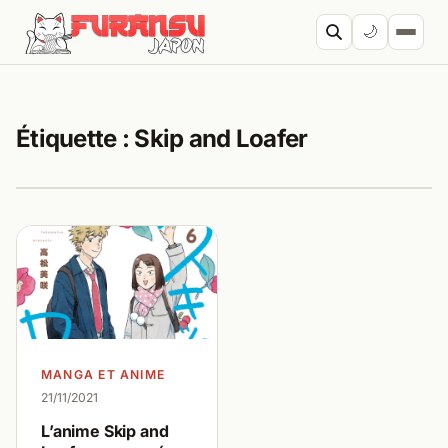
Aller au contenu
🌙
Cherc
Étiquette :
Skip and Loafer
MANGA ET ANIME
21/11/2021
L’anime Skip and