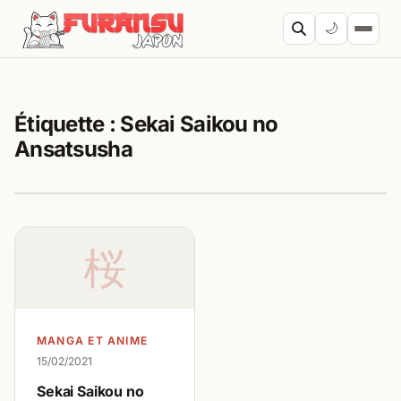
Aller au contenu
🌙
Cherc
Étiquette :
Sekai Saikou no
Ansatsusha
桜
MANGA ET ANIME
15/02/2021
Sekai Saikou no