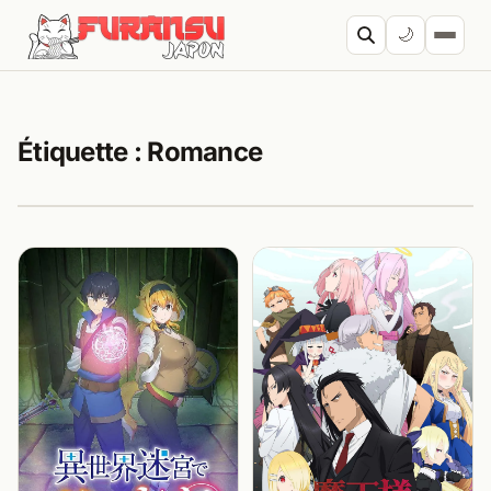
Aller au contenu
🌙
Cherc
Étiquette :
Romance