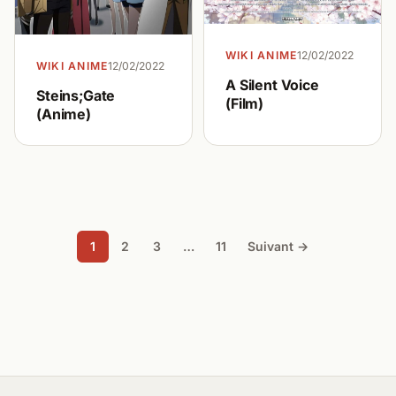
WIKI ANIME
12/02/2022
WIKI ANIME
12/02/2022
A Silent Voice
Steins;Gate
(Film)
(Anime)
1
2
3
…
11
Suivant →