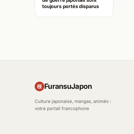
de guerre japonais sont
toujours portés disparus
FuransuJapon
桜
Culture japonaise, mangas, animés :
votre portail francophone