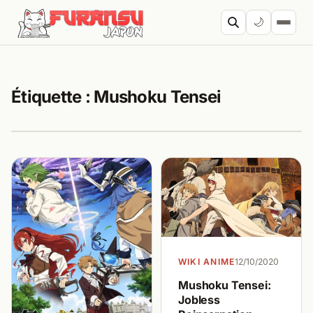
Aller au contenu
🌙
Cherc
Étiquette :
Mushoku Tensei
WIKI ANIME
12/10/2020
Mushoku Tensei:
Jobless