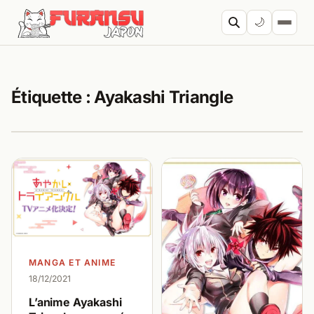
Aller au contenu
🌙
Cherc
Étiquette :
Ayakashi Triangle
MANGA ET ANIME
18/12/2021
L’anime Ayakashi