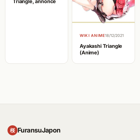
Triangle, annoncé
WIKI ANIME
18/12/2021
Ayakashi Triangle
(Anime)
FuransuJapon
桜