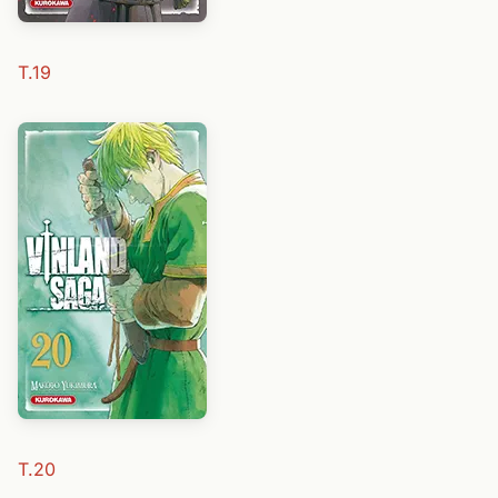
T.19
T.20