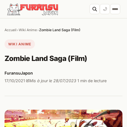
Aller au contenu
🌙
Accueil
Wiki Anime
Zombie Land Saga (Film)
›
›
Cherc
WIKI ANIME
Zombie Land Saga (Film)
FuransuJapon
17/10/2021
Mis à jour le 28/07/2023
1 min de lecture
·
·