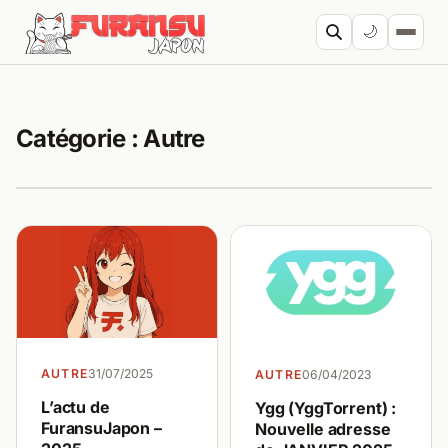
Aller au contenu
🌙
Cherc
Catégorie :
Autre
AUTRE
31/07/2025
AUTRE
06/04/2023
L’actu de
Ygg (YggTorrent) :
FuransuJapon –
Nouvelle adresse