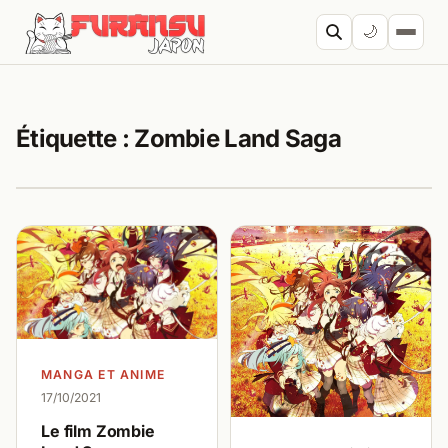
Aller au contenu
🌙
Cherc
Étiquette :
Zombie Land Saga
MANGA ET ANIME
17/10/2021
Le film Zombie