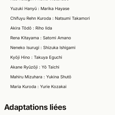
Yuzuki Hanyū : Marika Hayase
Chifuyu Rehn Kuroda : Natsumi Takamori
Akira Tōdō : Riho Iida
Rena Kitayama : Satomi Amano
Neneko Isurugi : Shizuka Ishigami
Kyōji Hino : Takuya Eguchi
Akane Ryūzōji : Yō Taichi
Mahiru Mizuhara : Yukina Shutō
Maria Kuroda : Yurie Kozakai
Adaptations liées