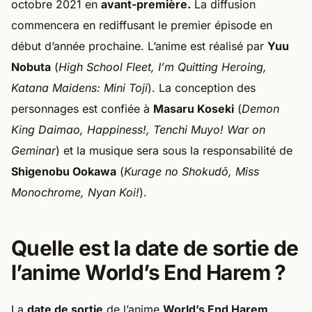
octobre 2021 en
avant-première.
La diffusion
commencera en rediffusant le premier épisode en
début d’année prochaine. L’anime est réalisé par
Yuu
Nobuta
(
High School Fleet, I’m Quitting Heroing,
Katana Maidens: Mini Toji
). La conception des
personnages est confiée à
Masaru Koseki
(
Demon
King Daimao, Happiness!, Tenchi Muyo! War on
Geminar
) et la musique sera sous la responsabilité de
Shigenobu Ookawa
(
Kurage no Shokudō, Miss
Monochrome, Nyan Koi!
).
Quelle est la date de sortie de
l’anime World’s End Harem ?
La
date de sortie
de l’anime
World’s End Harem