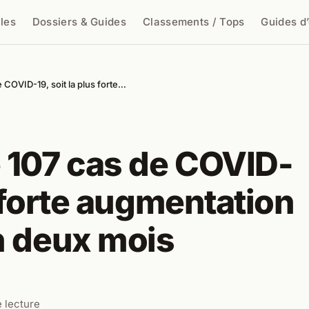
cles
Dossiers & Guides
Classements / Tops
Guides d
cher
 COVID-19, soit la plus forte…
 107 cas de COVID-
s forte augmentation
n deux mois
 lecture