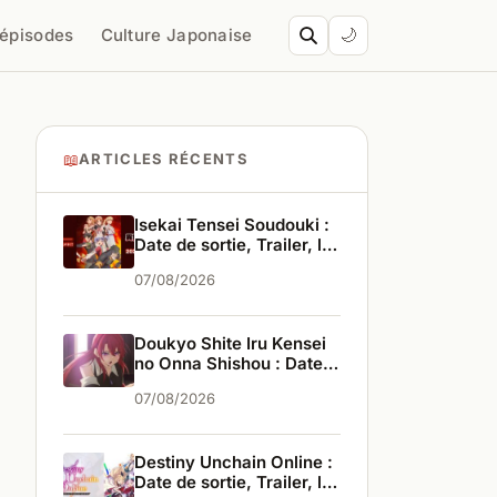
’épisodes
Culture Japonaise
🌙
📖
ARTICLES RÉCENTS
Isekai Tensei Soudouki :
Date de sortie, Trailer, les
infos
07/08/2026
Doukyo Shite Iru Kensei
no Onna Shishou : Date
de sortie, Trailer, les
07/08/2026
infos
Destiny Unchain Online :
Date de sortie, Trailer, les