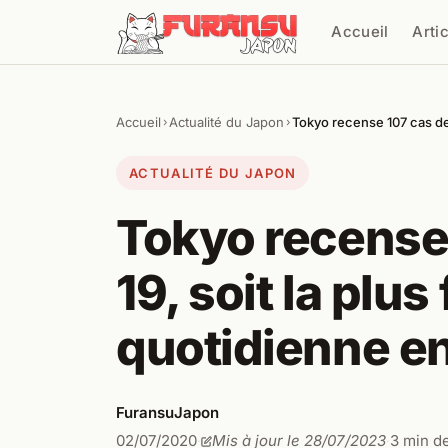
Aller au contenu
Accueil
Arti
Cher
Accueil
Actualité du Japon
Tokyo recense 107 cas de
›
›
ACTUALITÉ DU JAPON
Tokyo recense
19, soit la plu
quotidienne e
FuransuJapon
02/07/2020
Mis à jour le 28/07/2023
3 min de
·
·