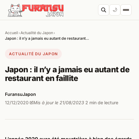
Aller au contenu
🌙
Accueil
Actualité du Japon
›
›
Cherc
Japon : il n’y a jamais eu autant de restaurant…
ACTUALITÉ DU JAPON
Japon : il n’y a jamais eu autant de
restaurant en faillite
FuransuJapon
12/12/2020
Mis à jour le 21/08/2023
2 min de lecture
·
·