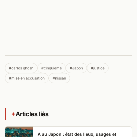
#carlos ghosn
#cinquieme
#Japon
#justice
#mise en accusation
#nissan
Articles liés
✦
IA au Japon : état des lieux, usages et