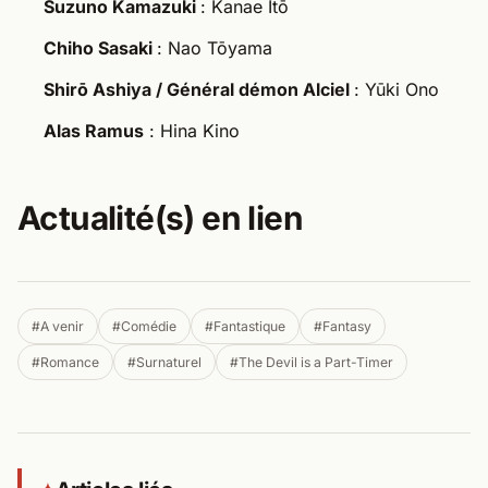
Suzuno Kamazuki
: Kanae Itō
Chiho Sasaki
: Nao Tōyama
Shirō Ashiya / Général démon Alciel
: Yūki Ono
Alas Ramus
: Hina Kino
Actualité(s) en lien
#A venir
#Comédie
#Fantastique
#Fantasy
#Romance
#Surnaturel
#The Devil is a Part-Timer