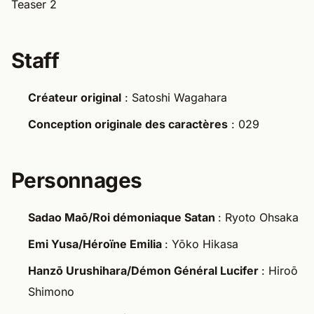
Teaser 2
Staff
Créateur original
: Satoshi Wagahara
Conception originale des caractères
: 029
Personnages
Sadao Maō/Roi démoniaque Satan
: Ryoto Ohsaka
Emi Yusa/Héroïne Emilia
: Yōko Hikasa
Hanzō Urushihara/Démon Général Lucifer
: Hiroō
Shimono