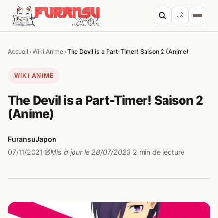
Aller au contenu
🌙
Accueil
Wiki Anime
The Devil is a Part-Timer! Saison 2 (Anime)
›
›
Cherc
WIKI ANIME
The Devil is a Part-Timer! Saison 2
(Anime)
FuransuJapon
07/11/2021
Mis à jour le 28/07/2023
2 min de lecture
·
·