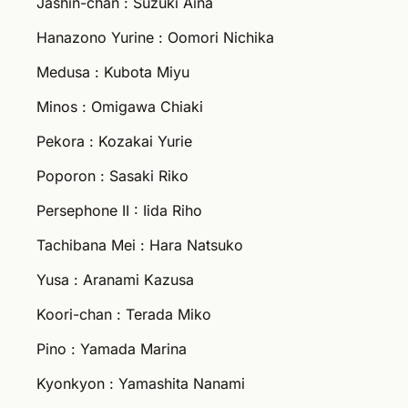
Jashin-chan : Suzuki Aina
Hanazono Yurine : Oomori Nichika
Medusa : Kubota Miyu
Minos : Omigawa Chiaki
Pekora : Kozakai Yurie
Poporon : Sasaki Riko
Persephone II : Iida Riho
Tachibana Mei : Hara Natsuko
Yusa : Aranami Kazusa
Koori-chan : Terada Miko
Pino : Yamada Marina
Kyonkyon : Yamashita Nanami