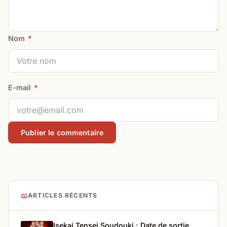
Nom
*
E-mail
*
📖
ARTICLES RÉCENTS
Isekai Tensei Soudouki : Date de sortie,