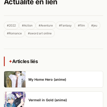
Actualité en lien
#2022
#Action
#Aventure
#Fantasy
#film
#jeu
#Romance
#sword art online
Articles liés
✦
My Home Hero (anime)
Vermeil in Gold (anime)