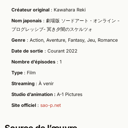
Créateur original
: Kawahara Reki
Nom japonais
: 劇場版 ソードアート・オンライン -
プログレッシブ- 冥き夕闇のスケルツォ
Genre
: Action, Aventure, Fantasy, Jeu, Romance
Date de sortie
: Courant 2022
Nombre d’épisodes
: 1
Type
: Film
Streaming
: À venir
Studio d’animation :
A-1 Pictures
Site officiel
:
sao-p.net