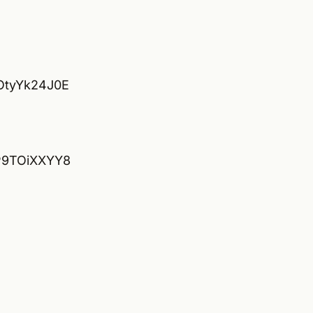
OtyYk24J0E
gP9TOiXXYY8