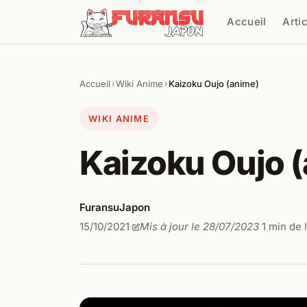
Aller au contenu
Accueil
Arti
Cher
Accueil
Wiki Anime
Kaizoku Oujo (anime)
›
›
WIKI ANIME
Kaizoku Oujo 
FuransuJapon
15/10/2021
Mis à jour le 28/07/2023
1 min de 
·
·