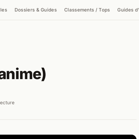
cles
Dossiers & Guides
Classements / Tops
Guides d
cher
(anime)
lecture