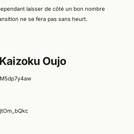
t cependant laisser de côté un bon nombre
ansition ne se fera pas sans heurt.
Kaizoku Oujo
xhM5dp7y4aw
yjtOm_bQkc