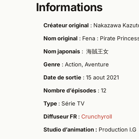
Informations
Créateur original
: Nakazawa Kazuto
Nom original
: Fena : Pirate Princes
Nom japonais
: 海賊王女
Genre
: Action, Aventure
Date de sortie
: 15 aout 2021
Nombre d’épisodes
: 12
Type
: Série TV
Diffuseur FR
:
Crunchyroll
Studio d’animation :
Production I.G