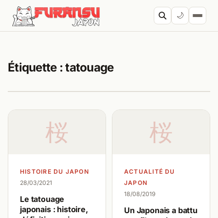
Aller au contenu
🌙
Cherc
Étiquette :
tatouage
桜
桜
HISTOIRE DU JAPON
ACTUALITÉ DU
28/03/2021
JAPON
18/08/2019
Le tatouage
japonais : histoire,
Un Japonais a battu