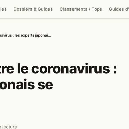
cles
Dossiers & Guides
Classements / Tops
Guides d
cher
avirus : les experts japonai…
re le coronavirus :
ponais se
e lecture