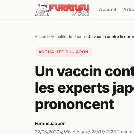
Aller au contenu
Accueil
Arti
Cher
Accueil
Actualité du Japon
Un vaccin contre le coron
›
›
ACTUALITÉ DU JAPON
Un vaccin cont
les experts ja
prononcent
FuransuJapon
22/05/2020
Mis à jour le 28/07/2023
2 min d
·
·