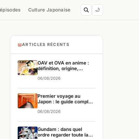
’épisodes
Culture Japonaise
🌙
📖
ARTICLES RÉCENTS
OAV et OVA en anime :
définition, origine,
différences
06/08/2026
Premier voyage au
Japon : le guide complet
pour bien partir
06/08/2026
Gundam : dans quel
ordre regarder toute la